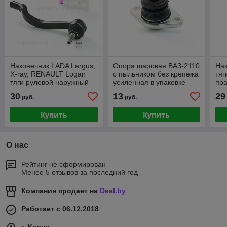
Наконечник LADA Largus,
Опора шаровая ВАЗ-2110
Нак
X-ray, RENAULT Logan
с пыльником без крепежа
тяг
тяги рулевой наружный
усиленная в упаковке
пра
левый в пакете
30
13
29
руб.
руб.
Купить
Купить
О нас
Рейтинг не сформирован
Менее 5 отзывов за последний год
Компания продает на
Deal.by
Работает с 06.12.2018