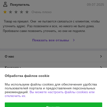
Покупатель
09.07.2025
Очень плохо
Товар на пришел. Они  не пытаются связаться с клиентом, чтобы 
уточнить адрес. Раз позвонили и все, но никого не было дома. 
Пробовали сами позвонить уточнить, но они не подняли.
Показать все отзывы
О нас
Контакты
Обработка файлов cookie
Доставка и оплата
Мы используем файлы cookies для обеспечения удобства
пользователей портала и предоставления персональных
График работы
рекомендаций.
Вы можете настроить файлы cookies или
отключить их.
Полная версия сайта