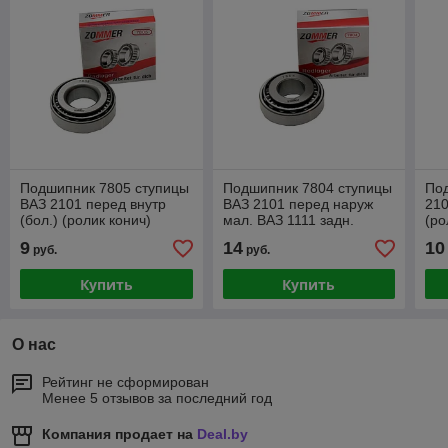
Подшипник 7805 ступицы
Подшипник 7804 ступицы
По
ВАЗ 2101 перед внутр
ВАЗ 2101 перед наруж
210
(бол.) (ролик конич)
мал. ВАЗ 1111 задн.
(ро
наружн (ролик конич)
9
14
10
руб.
руб.
Купить
Купить
О нас
Рейтинг не сформирован
Менее 5 отзывов за последний год
Компания продает на
Deal.by