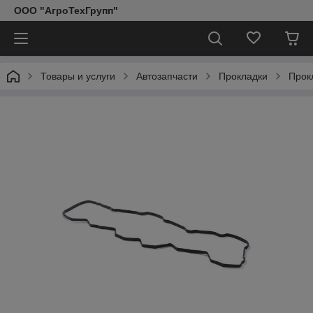
ООО "АгроТехГрупп"
Товары и услуги
Автозапчасти
Прокладки
Прок