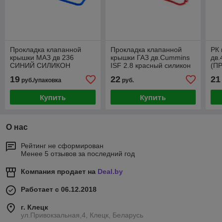
Прокладка клапанной
Прокладка клапанной
РК 
крышки МАЗ дв 236
крышки ГАЗ дв.Cummins
дв.
СИНИЙ СИЛИКОН
ISF 2.8 красный силикон
(П
СИ
19
22
21
руб./упаковка
руб.
Купить
Купить
О нас
Рейтинг не сформирован
Менее 5 отзывов за последний год
Компания продает на
Deal.by
Работает с 06.12.2018
г. Клецк
ул.Привокзальная,4, Клецк, Беларусь