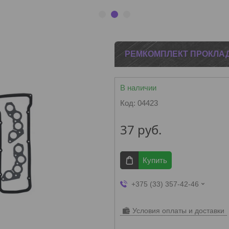
1
2
3
РЕМКОМПЛЕКТ ПРОКЛАДОК
В наличии
Код:
04423
37
руб.
Купить
+375 (33) 357-42-46
Условия оплаты и доставки