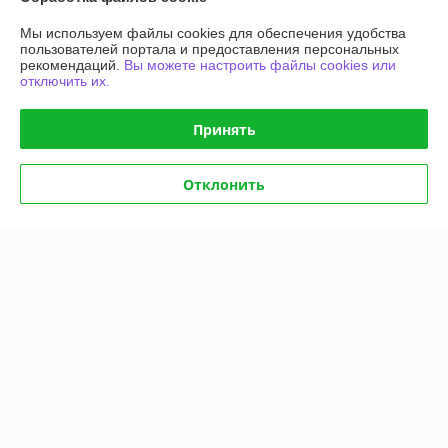
Доставка и оплата
Мы используем файлы cookies для обеспечения удобства
пользователей портала и предоставления персональных
График работы
рекомендаций.
Вы можете настроить файлы cookies или
отключить их.
Полная версия сайта
Принять
Политика обработки cookies
Отклонить
Сайт создан на платформе Deal.by
Информация для покупателя
Юридическое лицо:
Общество с ограниченной ответственностью
"АГРОТЕХГРУПП"
220055, г. Минск, проезд Масюковщина, д. 4, каб. 37
Регистрационный номер ЕГР: 192786651