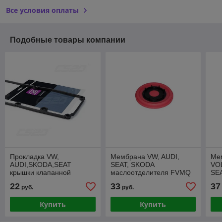
Все условия оплаты
Подобные товары компании
Прокладка VW,
Мембрана VW, AUDI,
Ме
AUDI,SKODA,SEAT
SEAT, SKODA
VO
крышки клапанной
маслоотделителя FVMQ
SE
силикон ЧЕРНЫЙ 1шт в
силикон КРАСНЫЙ
ма
22
33
37
руб.
руб.
пакете Оригинал+
си
Купить
Купить