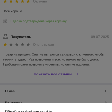
Отлично
Всё хорошо
Сделка подтверждена через корзину
Покупатель
09.07.2025
Очень плохо
Товар на пришел. Они  не пытаются связаться с клиентом, чтобы 
уточнить адрес. Раз позвонили и все, но никого не было дома. 
Пробовали сами позвонить уточнить, но они не подняли.
Показать все отзывы
О нас
Контакты
Обработка файлов cookie