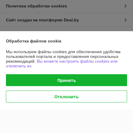
Политика обработки cookies
Сайт создан на платформе Deal.by
Обработка файлов cookie
Мы используем файлы cookies для обеспечения удобства
пользователей портала и предоставления персональных
Информация для покупателя
рекомендаций.
Вы можете настроить файлы cookies или
отключить их.
Юридическое лицо:
Общество с ограниченной ответственностью
"АГРОТЕХГРУПП"
220055, г. Минск, проезд Масюковщина, д. 4, каб. 37
Принять
Регистрационный номер ЕГР: 192786651
Отклонить
УНП: 192786651
Регистрационный орган: Минский горисполком, 8 017 2043106
Дата регистрации компании: 13.03.2017
Местонахождение книги жалоб и предложений: проезд Масюковщина,
4, Контакты уполномоченного рассматривать обращения покупателей