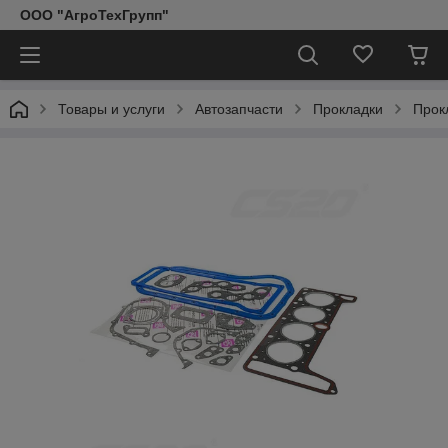
ООО "АгроТехГрупп"
Товары и услуги
Автозапчасти
Прокладки
Прок