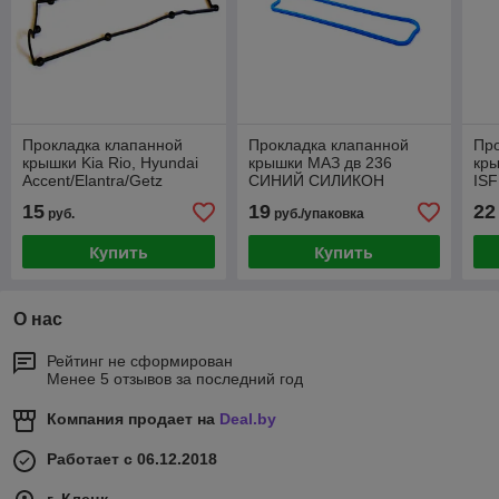
Прокладка клапанной
Прокладка клапанной
Про
крышки Kia Rio, Hyundai
крышки МАЗ дв 236
кр
Accent/Elantra/Getz
СИНИЙ СИЛИКОН
ISF
1.4/1.6 00>
15
19
22
руб.
руб./упаковка
Купить
Купить
О нас
Рейтинг не сформирован
Менее 5 отзывов за последний год
Компания продает на
Deal.by
Работает с 06.12.2018