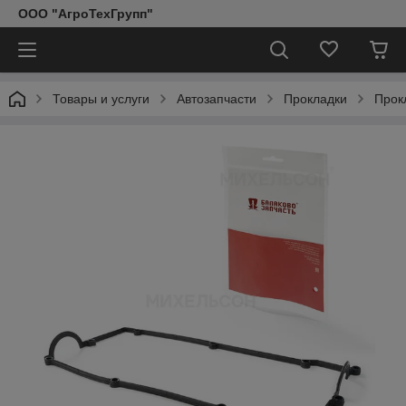
ООО "АгроТехГрупп"
Товары и услуги
Автозапчасти
Прокладки
Прок