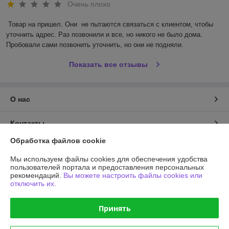
Очень плохо
Товар на пришел. Они  не пытаются связаться с клиентом, чтобы 
уточнить адрес. Раз позвонили и все, но никого не было дома. 
Пробовали сами позвонить уточнить, но они не подняли.
Показать все отзывы
О нас
Контакты
Обработка файлов cookie
Доставка и оплата
Мы используем файлы cookies для обеспечения удобства
пользователей портала и предоставления персональных
График работы
рекомендаций.
Вы можете настроить файлы cookies или
отключить их.
Полная версия сайта
Принять
Политика обработки cookies