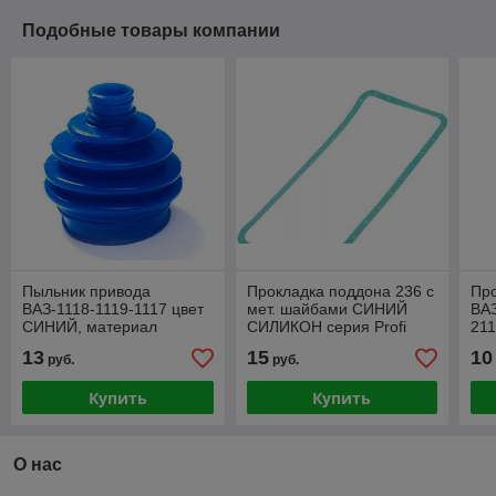
Подобные товары компании
Пыльник привода
Прокладка поддона 236 с
Пр
ВАЗ-1118-1119-1117 цвет
мет. шайбами СИНИЙ
ВАЗ
СИНИЙ, материал
СИЛИКОН серия Profi
211
полиуретан
ме
13
15
10
руб.
руб.
ша
Купить
Купить
О нас