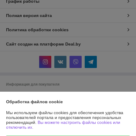
График работы
Полная версия сайта
Политика обработки cookies
Сайт создан на платформе Deal.by
Информация для покупателя
Юридическое лицо:
Общество с ограниченной ответственностью
"АГРОТЕХГРУПП"
Обработка файлов cookie
220055, г. Минск, проезд Масюковщина, д. 4, каб. 37
Мы используем файлы cookies для обеспечения удобства
Регистрационный номер ЕГР: 192786651
пользователей портала и предоставления персональных
рекомендаций.
Вы можете настроить файлы cookies или
УНП: 192786651
отключить их.
Регистрационный орган: Минский горисполком, 8 017 2043106