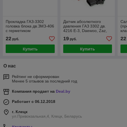
Прокладка ГАЗ-3302
Датчик абсолютного
Са
головка блока дв.ЗМЗ-406
давления ГАЗ 3302 дв.
(пр
с герметиком
4216 Е-3, Daewoo, Zaz,
кл
VW Golf
ГА
22
19
22
руб.
руб.
ISF
ши
Купить
Купить
О нас
Рейтинг не сформирован
Менее 5 отзывов за последний год
Компания продает на
Deal.by
Работает с 06.12.2018
г. Клецк
ул.Привокзальная,4, Клецк, Беларусь
Контакты