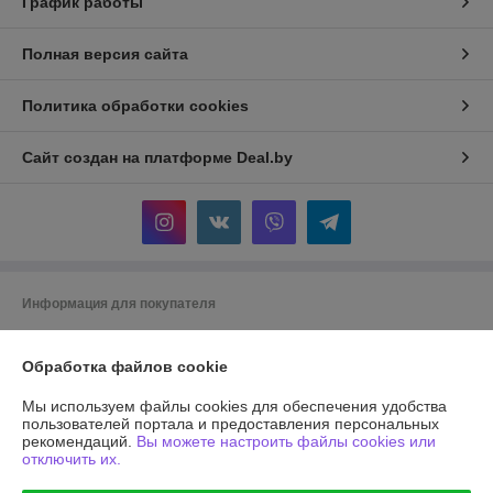
График работы
Полная версия сайта
Политика обработки cookies
Сайт создан на платформе Deal.by
Информация для покупателя
Юридическое лицо:
Общество с ограниченной ответственностью
"АГРОТЕХГРУПП"
Обработка файлов cookie
220055, г. Минск, проезд Масюковщина, д. 4, каб. 37
Мы используем файлы cookies для обеспечения удобства
Регистрационный номер ЕГР: 192786651
пользователей портала и предоставления персональных
рекомендаций.
Вы можете настроить файлы cookies или
УНП: 192786651
отключить их.
Регистрационный орган: Минский горисполком, 8 017 2043106