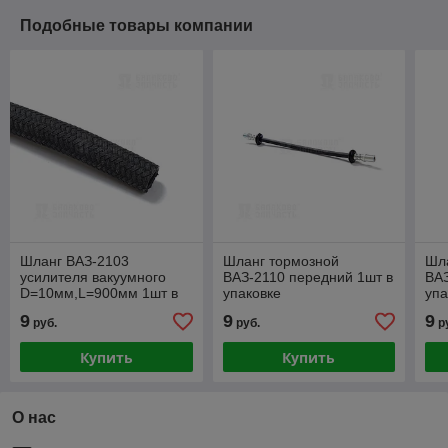
Подобные товары компании
Шланг ВАЗ-2103
Шланг тормозной
Шл
усилителя вакуумного
ВАЗ-2110 передний 1шт в
ВАЗ
D=10мм,L=900мм 1шт в
упаковке
упа
упаковке
9
9
9
руб.
руб.
р
Купить
Купить
О нас