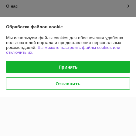
О нас
Контакты
Обработка файлов cookie
Доставка и оплата
Мы используем файлы cookies для обеспечения удобства
пользователей портала и предоставления персональных
рекомендаций.
Вы можете настроить файлы cookies или
График работы
отключить их.
Полная версия сайта
Принять
Политика обработки cookies
Отклонить
Сайт создан на платформе Deal.by
Информация для покупателя