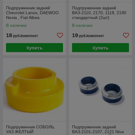
Подпружинник задний
Подпружинник задний
Chevrolet Lanos, DAEWOO
ВАЗ-2110, 2170, 1118, 2190
Nexia , Fiat Albea
стандартный (2шт)
увеличенный 25мм (2шт) в
полиуретан СИНИЙ
В наличии
В наличии
пакете
18
19
руб./комплект
руб./комплект
Купить
Купить
Подпружинник СОБОЛЬ,
Подпружинник задний
УАЗ ЖЕЛТЫЙ
ВАЗ-2101-2107, 2121 Niva