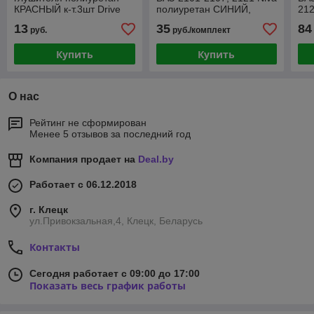
КРАСНЫЙ к-т.3шт Drive
полиуретан СИНИЙ,
212
увеличенный с чашкой. 2
зад
13
35
84
руб.
руб./комплект
шт
Купить
Купить
О нас
Рейтинг не сформирован
Менее 5 отзывов за последний год
Компания продает на
Deal.by
Работает с 06.12.2018
г. Клецк
ул.Привокзальная,4, Клецк, Беларусь
Контакты
Сегодня работает с 09:00 до 17:00
Показать весь график работы