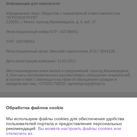
Информация для покупателя
Юридическое лицо:
Общество с ограниченной ответственностью
"АГРОТЕХГРУПП"
220055, г. Минск, проезд Масюковщина, д. 4, каб. 37
Регистрационный номер ЕГР: 192786651
УНП: 192786651
Регистрационный орган: Минский горисполком, 8 017 2043106
Дата регистрации компании: 13.03.2017
Местонахождение книги жалоб и предложений: проезд Масюковщина,
4, Контакты уполномоченного рассматривать обращения покупателей
в соответствии с законодательством об обращениях граждан и
юридических лиц: +375291758035, agrotehgrupp@mail.ru
Обработка файлов cookie
Мы используем файлы cookies для обеспечения удобства
пользователей портала и предоставления персональных
рекомендаций.
Вы можете настроить файлы cookies или
отключить их.