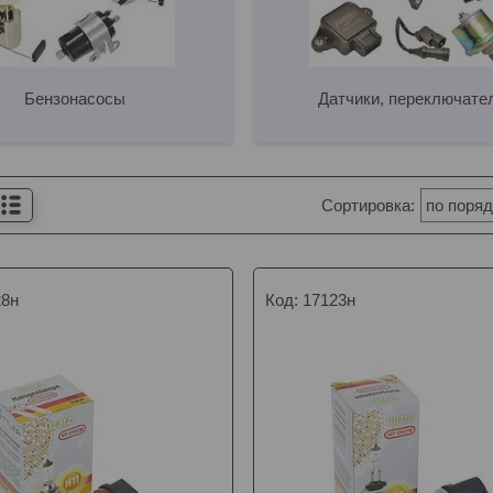
Бензонасосы
Датчики, переключате
28н
17123н