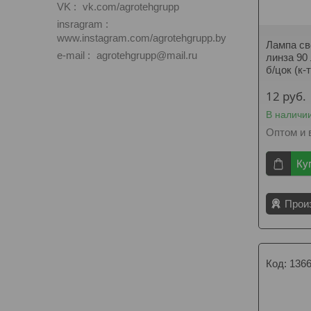
VK
vk.com/agrotehgrupp
insragram
www.instagram.com/agrotehgrupp.by
Лампа св
e-mail
agrotehgrupp@mail.ru
линза 90
б/цок (к-
12
руб.
В наличи
Оптом и 
Ку
Прои
136