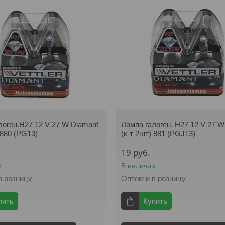
логен.H27 12 V 27 W Diamant
Лампа галоген. H27 12 V 27 W
 880 (PG13)
(к-т 2шт) 881 (PGJ13)
19
руб.
и
В наличии
в розницу
Оптом и в розницу
пить
Купить