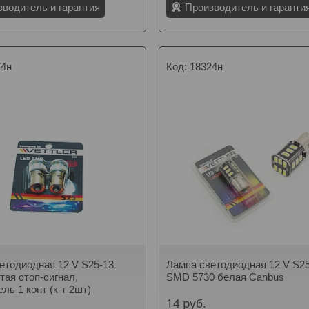
зводитель и гарантия
Производитель и гаранти
74н
18324н
етодиодная 12 V S25-13
Лампа светодиодная 12 V S2
ая стоп-сигнал,
SMD 5730 белая Canbus
ль 1 конт (к-т 2шт)
14
руб.