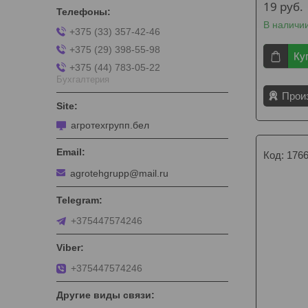
19
руб.
В наличи
+375 (33) 357-42-46
+375 (29) 398-55-98
Ку
+375 (44) 783-05-22
Бухгалтерия
Прои
агротехгрупп.бел
176
agrotehgrupp@mail.ru
+375447574246
+375447574246