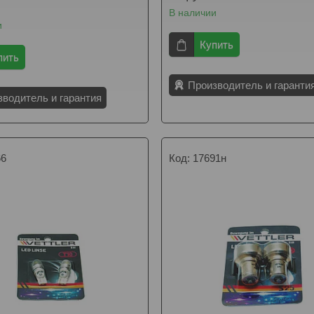
В наличии
и
Купить
пить
Производитель и гаранти
зводитель и гарантия
66
17691н