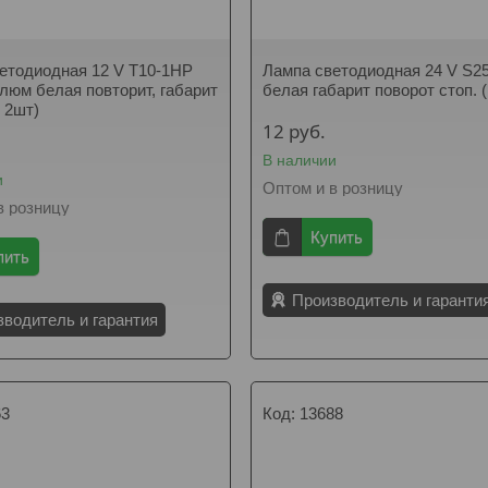
етодиодная 12 V T10-1HP
Лампа светодиодная 24 V S2
 люм белая повторит, габарит
белая габарит поворот стоп. (
т 2шт)
12
руб.
В наличии
и
Оптом и в розницу
в розницу
Купить
пить
Производитель и гаранти
зводитель и гарантия
63
13688