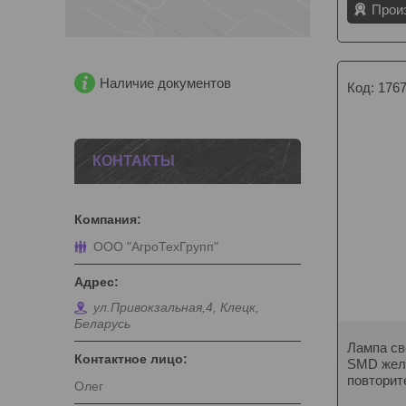
Прои
Наличие документов
176
КОНТАКТЫ
ООО "АгроТехГрупп"
ул.Привокзальная,4, Клецк,
Беларусь
Лампа св
SMD желт
повторите
Олег