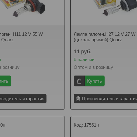
логен. H11 12 V 55 W
Лампа галоген.H27 12 V 27 W
 Quarz
(цоколь прямой) Quarz
11
руб.
и
В наличии
в розницу
Оптом и в розницу
пить
Купить
зводитель и гарантия
Производитель и гаранти
60н
17561н