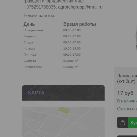
граждан и юридических лиц:
+375291758035, agrotehgrupp@mail.ru
Режим работы:
День
Время работы
Понедельник
09:00-17:00
Вторник
09:00-17:00
Среда
09:00-17:00
Четверг
10:00-18:00
Пятница
09:00-17:00
Суббота
Выходной
Воскресенье
Выходной
Лампа га
(к-т 2шт)
17
руб.
КАРТА
В наличи
Оптом и 
Ку